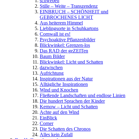
schweben
Stille – Weite – Transzendenz
EINBRUCH – SCHÖNHEIT und
GEBROCHENES LICHT
Aus heiterem Himmel
Lieblingsorte in Schuhkartons
Cornwall ist es!
Psychoaktive Pflanzenbilder
Blickwinkel: Grenzen-los
Das RAD der geZEITen
Baum Bilder
Blickwinkel: Licht und Schatten
dazwischen
Aufrichtung
Inspirationen aus der Natur
Alltägliche Inspirationen
Wind und Knochen
Fließende Landschaften und endlose Linien
Die hundert Sprachen der Kinder
Kernow – Licht und Schatten
Achte auf den Wind
EinBlick
Corner
Die Schatten des Chronos
Alles kein Zufall