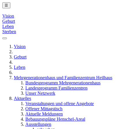
☰
Vision
Geburt
Leben
Sterben
Vision
Geburt
Leben
Mehrgenerationenhaus und Familienzentrum Heilhaus
Bundesprogramm Mehrgenerationenhaus
Landesprogramm Familienzentren
Unser Netzwerk
Aktuelles
Veranstaltungen und offene Angebote
Offener Mittagstisch
Aktuelle Meldungen
Bebauungspläne Henschel-Areal
Ausstellungen