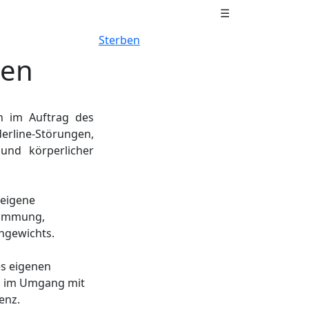
☰
Sterben
nen
n im Auftrag des
erline-Störungen,
und körperlicher
 eigene
stimmung,
chgewichts.
es eigenen
s, im Umgang mit
enz.