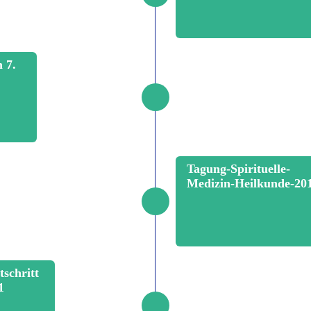
 7.
Tagung-Spirituelle-
Medizin-Heilkunde-20
tschritt
1