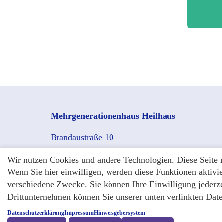
Mehrgenerationenhaus Heilhaus
Brandaustraße 10
34127 Kassel
Wir nutzen Cookies und andere Technologien. Diese Seite 
Wenn Sie hier einwilligen, werden diese Funktionen aktivi
verschiedene Zwecke. Sie können Ihre Einwilligung jederze
Drittunternehmen können Sie unserer unten verlinkten Dat
Copyright © Heilhaus 2026
Datenschutzerklärung
Impressum
Hinweisgebersystem