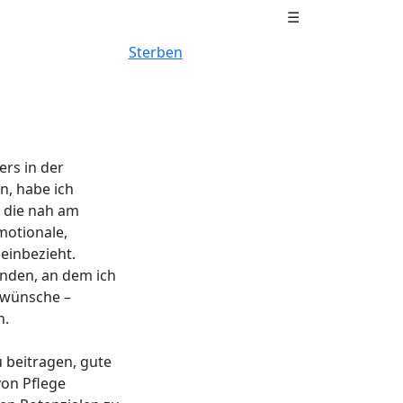
☰
Sterben
ers in der
, habe ich
, die nah am
motionale,
einbezieht.
unden, an dem ich
r wünsche –
n.
 beitragen, gute
on Pflege