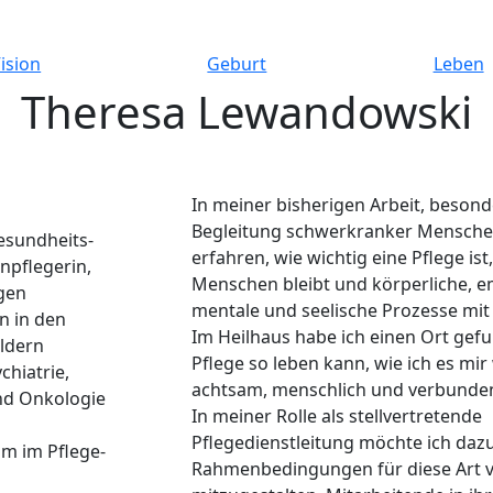
ision
Geburt
Leben
Theresa Lewandowski
In meiner bisherigen Arbeit, besond
Begleitung schwerkranker Menschen
esundheits-
erfahren, wie wichtig eine Pflege ist
npflegerin,
Menschen bleibt und körperliche, e
igen
mentale und seelische Prozesse mit 
n in den
Im Heilhaus habe ich einen Ort gef
eldern
Pflege so leben kann, wie ich es mi
hiatrie,
achtsam, menschlich und verbunde
nd Onkologie
In meiner Rolle als stellvertretende
Pflegedienstleitung möchte ich dazu
m im Pflege-
Rahmenbedingungen für diese Art v