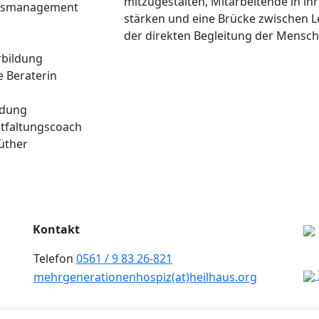
mitzugestalten, Mitarbeitende in ih
tsmanagement
stärken und eine Brücke zwischen 
der direkten Begleitung der Mensch
rbildung
 Beraterin
ldung
ntfaltungscoach
üther
Kontakt
Telefon
0561 / 9 83 26-821
mehrgenerationenhospiz(at)
heilhaus.org
Ak