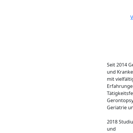
V
Seit 2014 G
und Kranke
mit vielfält
Erfahrunge
Tätigkeitsf
Gerontopsyc
Geriatrie u
2018 Studiu
und