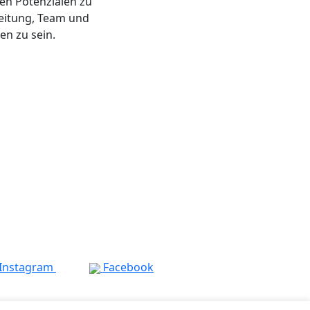
ren Potenzialen zu
Leitung, Team und
en zu sein.
Instagram
Facebook
tuelles
Datenschutz
Impressum
Hinweisgebersystem