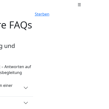
☰
Sterben
re FAQs
ng und
t – Antworten auf
tsbegleitung
n einer