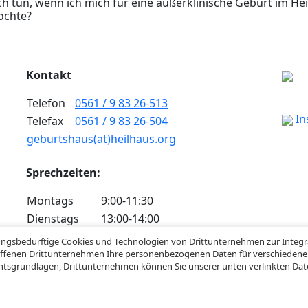
ch tun, wenn ich mich für eine außerklinische Geburt im He
öchte?
Kontakt
Telefon
0561 / 9 83 26-513
In
Telefax
0561 / 9 83 26-504
geburtshaus(at)heilhaus.org
Sprechzeiten:
Montags
9:00-11:30
Dienstags
13:00-14:00
Mittwochs
9:00-11:30
gungsbedürftige Cookies und Technologien von Drittunternehmen zur Integr
Donnerstags
9:00-10:00 und 16:00-17:00
troffenen Drittunternehmen Ihre personenbezogenen Daten für verschiedene Z
Rechtsgrundlagen, Drittunternehmen können Sie unserer unten verlinkten D
Aktu